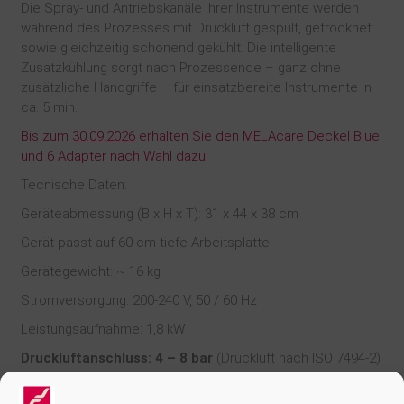
Die Spray- und Antriebskanäle Ihrer Instrumente werden
während des Prozesses mit Druckluft gespült, getrocknet
sowie gleichzeitig schonend gekühlt. Die intelligente
Zusatzkühlung sorgt nach Prozessende – ganz ohne
zusätzliche Handgriffe – für einsatzbereite Instrumente in
ca. 5 min.
Bis zum
30.09.2026
erhalten Sie den MELAcare Deckel Blue
und 6 Adapter nach Wahl dazu.
Tecnische Daten:
Geräteabmessung (B x H x T): 31 x 44 x 38 cm
Gerät passt auf 60 cm tiefe Arbeitsplatte
Gerätegewicht: ~ 16 kg
Stromversorgung: 200-240 V, 50 / 60 Hz
Leistungsaufnahme: 1,8 kW
Druckluftanschluss: 4 – 8 bar
(Druckluft nach ISO 7494-2)
Speisewasserversorgung: max. 35 °C, 1,5 – 10 bar,