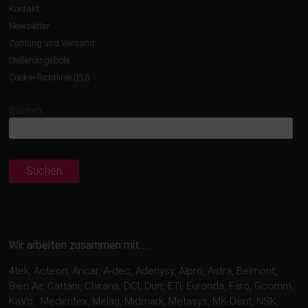
Kontakt
Newsletter
Zahlung und Versand
Stellenangebote
Cookie-Richtlinie (EU)
Suchen
Suchen
Wir arbeiten zusammen mit …
4tek, Acteon, Ancar, A-dec, Adenysy, Alpro, Astra, Belmont,
Bien Air, Cattani, Chirana, DCI, Dürr, ETI, Euronda, Faro, Gcomm,
KaVo, Medentex, Melag, Midmark, Metasys, MK-Dent, NSK,