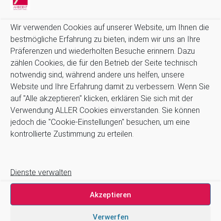
Wasser-Aufbereitung erforderlich (Meladem)!
Wartungsintervall: 3.000 Zyklen oder 2 Jahre
Wir verwenden Cookies auf unserer Website, um Ihnen die
bestmögliche Erfahrung zu bieten, indem wir uns an Ihre
Präferenzen und wiederholten Besuche erinnern. Dazu
Prospekt
zählen Cookies, die für den Betrieb der Seite technisch
notwendig sind, während andere uns helfen, unsere
Kompatibilitätsübersicht Hohlkörperadapter
Website und Ihre Erfahrung damit zu verbessern. Wenn Sie
auf "Alle akzeptieren" klicken, erklären Sie sich mit der
*Quellen:
MELAG Medizintechnik GmbH & Co. KG
Verwendung ALLER Cookies einverstanden. Sie können
jedoch die "Cookie-Einstellungen" besuchen, um eine
kontrollierte Zustimmung zu erteilen.
Dienste verwalten
Akzeptieren
Deckel Blue
Verwerfen