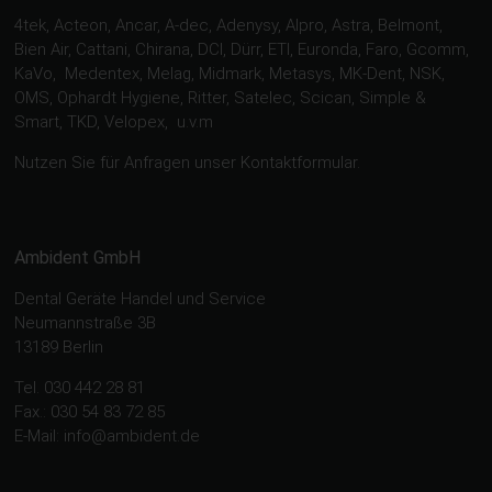
4tek, Acteon, Ancar, A-dec, Adenysy, Alpro, Astra, Belmont,
Bien Air, Cattani, Chirana, DCI, Dürr, ETI, Euronda, Faro, Gcomm,
KaVo, Medentex, Melag, Midmark, Metasys, MK-Dent, NSK,
OMS, Ophardt Hygiene, Ritter, Satelec, Scican, Simple &
Smart, TKD, Velopex, u.v.m
Nutzen Sie für Anfragen unser Kontaktformular.
Ambident GmbH
Dental Geräte Handel und Service
Neumannstraße 3B
13189 Berlin
Tel. 030 442 28 81
Fax.: 030 54 83 72 85
E-Mail: info@ambident.de