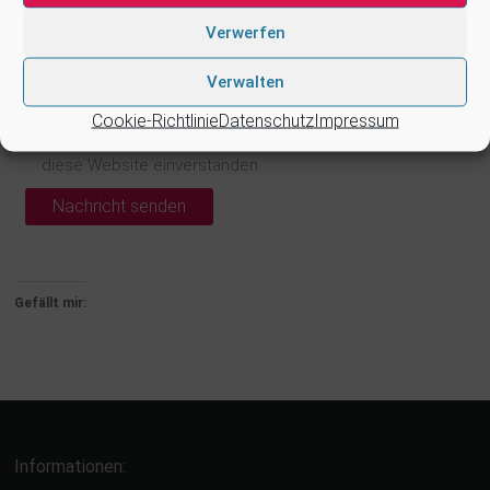
Verwerfen
Verwalten
Mit der Nutzung dieses Formulars erklären Sie sich
Cookie-Richtlinie
Datenschutz
Impressum
mit der Speicherung und Verarbeitung Ihrer Daten durch
diese Website einverstanden.
Alternative:
Gefällt mir:
Informationen: