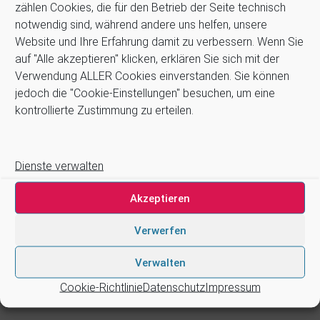
zählen Cookies, die für den Betrieb der Seite technisch
Gefällt mir:
notwendig sind, während andere uns helfen, unsere
Website und Ihre Erfahrung damit zu verbessern. Wenn Sie
auf "Alle akzeptieren" klicken, erklären Sie sich mit der
Verwendung ALLER Cookies einverstanden. Sie können
jedoch die "Cookie-Einstellungen" besuchen, um eine
kontrollierte Zustimmung zu erteilen.
Ähnliche Beiträge
Instrumentenpflege
STEUERUNGEN, ELEKTRONIK-
20.07.2017
PLATINEN, PCB
Dienste verwalten
In "Info"
25.09.2019
In "Ersatzteile"
Akzeptieren
ZEG – ERSATZSPITZEN
(SPITZE, TIP, AUFSATZ)
Verwerfen
25.09.2019
In "Ersatzteile"
Verwalten
Cookie-Richtlinie
Datenschutz
Impressum
Markiert in:
Instrumentenpflege
Zubehör