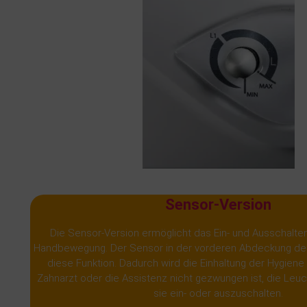
Sensor-Version
Die Sensor-Version ermöglicht das Ein- und Ausschalte
Handbewegung. Der Sensor in der vorderen Abdeckung de
diese Funktion. Dadurch wird die Einhaltung der Hygiene 
Zahnarzt oder die Assistenz nicht gezwungen ist, die Leu
sie ein- oder auszuschalten.