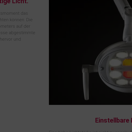
tige Licht.
eitsmoment das
chten können. Die
ometers auf der
nisse abgestimmte
hervor und
Einstellbare