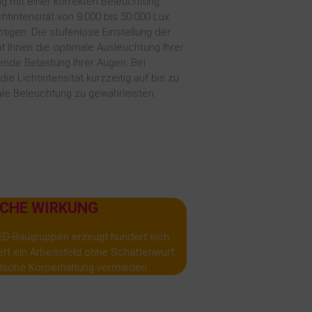
ig mit einer korrekten Beleuchtung
htintensität von 8.000 bis 50.000 Lux
tigen. Die stufenlose Einstellung der
ht Ihnen die optimale Ausleuchtung Ihrer
ende Belastung Ihrer Augen. Bei
ie Lichtintensität kurzzeitig auf bis zu
le Beleuchtung zu gewährleisten.
CHE WIRKUNG
ED-Baugruppen erzeugt hundert sich
rt ein Arbeitsfeld ohne Schattenwurf.
alsche Körperhaltung vermieden.