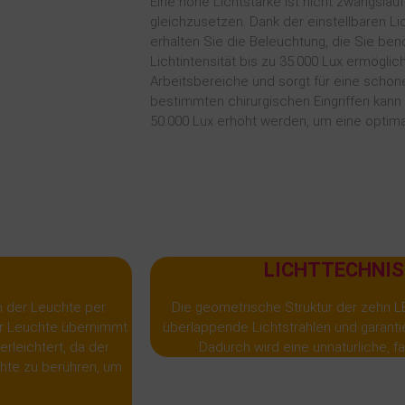
Eine hohe Lichtstärke ist nicht zwangsläuf
gleichzusetzen. Dank der einstellbaren Lic
erhalten Sie die Beleuchtung, die Sie benö
Lichtintensität bis zu 35.000 Lux ermöglic
Arbeitsbereiche und sorgt für eine schon
bestimmten chirurgischen Eingriffen kann d
50.000 Lux erhöht werden, um eine optima
LICHTTECHNIS
n der Leuchte per
Die geometrische Struktur der zehn L
r Leuchte übernimmt
überlappende Lichtstrahlen und garantie
erleichtert, da der
Dadurch wird eine unnatürliche, f
chte zu berühren, um