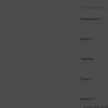
Sie haben Fragen z
Praxisname
*
Name
*
Telefon
Email
*
Betreff:
*