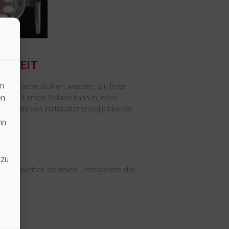
TIGKEIT
en
 RAL-Farbe lackiert werden, um Ihren
en
ie OP-Lampe Polaris kann in jeder
 Vielzahl von Installationsmöglichkeiten
 ist.
nn
 zu
in komplettes dentales Lichtsystem dar,