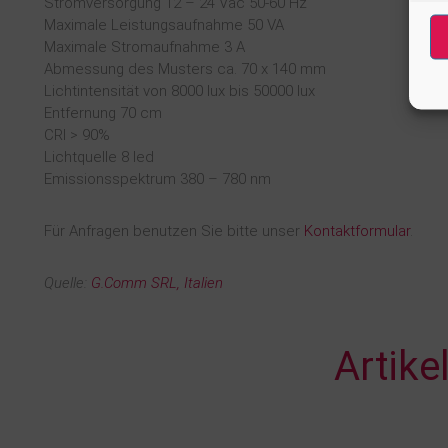
Stromversorgung 12 – 24 Vac 50-60 Hz
Maximale Leistungsaufnahme 50 VA
Maximale Stromaufnahme 3 A
Abmessung des Musters ca. 70 x 140 mm
Lichtintensität von 8000 lux bis 50000 lux
Entfernung 70 cm
CRI > 90%
Lichtquelle 8 led
Emissionsspektrum 380 – 780 nm
Für Anfragen benutzen Sie bitte unser
Kontaktformular
.
Quelle:
G.Comm SRL, Italien
Artikelanfrage
Artike