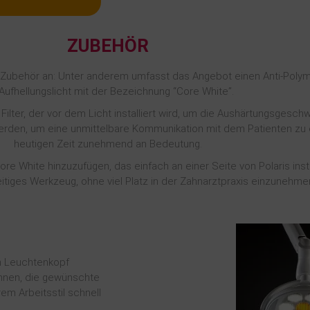
ZUBEHÖR
 Zubehör an: Unter anderem umfasst das Angebot einen Anti-Polymeri
 Aufhellungslicht mit der Bezeichnung “Core White”.
 Filter, der vor dem Licht installiert wird, um die Aushärtungsgesch
rt werden, um eine unmittelbare Kommunikation mit dem Patienten zu 
heutigen Zeit zunehmend an Bedeutung.
re White hinzuzufügen, das einfach an einer Seite von Polaris inst
seitiges Werkzeug, ohne viel Platz in der Zahnarztpraxis einzunehme
am Leuchtenkopf
Ihnen, die gewünschte
em Arbeitsstil schnell