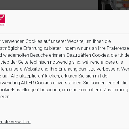
UNG
VIELSEI
r verwenden Cookies auf unserer Website, um Ihnen die
stmögliche Erfahrung zu bieten, indem wir uns an Ihre Präferenz
inuierlichen Fokus auf
Die Polaris LED OP-Lampe kann in jeder
d wiederholten Besuche erinnern. Dazu zählen Cookies, die für d
ntwickelt, um den
Anforderungen gerecht zu werden. D
echt zu werden.
Zahnarztpraxis installiert werden, da eine
trieb der Seite technisch notwendig sind, während andere uns
gegeben
lfen, unsere Website und Ihre Erfahrung damit zu verbessern. We
e auf "Alle akzeptieren" klicken, erklären Sie sich mit der
rwendung ALLER Cookies einverstanden. Sie können jedoch die
DESIGN
ookie-Einstellungen" besuchen, um eine kontrollierte Zustimmung
t für verschiedene Arten von Installationen geeignet. Sie stellt e
eilen.
 einer klaren und linearen Struktur schön gestaltet ist.
In unserem Shop erhältlich:
enste verwalten