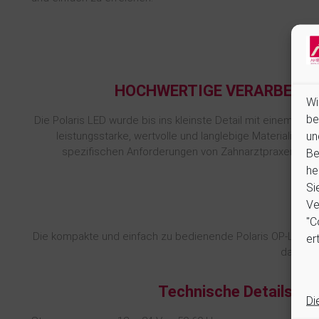
HOCHWERTIGE VERARBEIT
Wi
be
Die Polaris LED wurde bis ins kleinste Detail mit einem kont
un
leistungsstarke, wertvolle und langlebige Materialien e
spezifischen Anforderungen von Zahnarztpraxen ger
Be
he
Si
Ve
"C
Die kompakte und einfach zu bedienende Polaris OP-Lampe is
ert
das dank
Technische Details:
Di