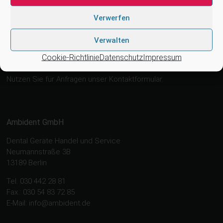
4tek, Acteon, Ancar, A-dec, Adenysy, Alpro, Astra, Belmont,
Verwerfen
Bien Air, Cattani, Chirana, DCI, Dürr, ETI, Euronda, Faro, Gcomm,
KaVo, Medentex, Melag, Midmark, Metasys, MK-Dent, NSK,
Verwalten
OMS, Ophardt Hygiene, Ritter, Satelec, Scican, Simple &
Cookie-Richtlinie
Datenschutz
Impressum
Smart, TKD, Velopex, u.v.m
Nutzen Sie für Anfragen unser Kontaktformular.
Ambident GmbH
Dental Geräte Handel und Service
Neumannstraße 3B
13189 Berlin
Tel. 030 442 28 81
Fax.: 030 54 83 72 85
E-Mail: info@ambident.de