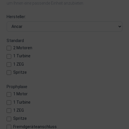
um Ihnen eine passende Einheit anzubieten.
Hersteller:
Standard
2 Motoren
1 Turbine
1 ZEG
Spritze
Prophylaxe
1 Motor
1 Turbine
1 ZEG
Spritze
Fremdgeräteanschluss