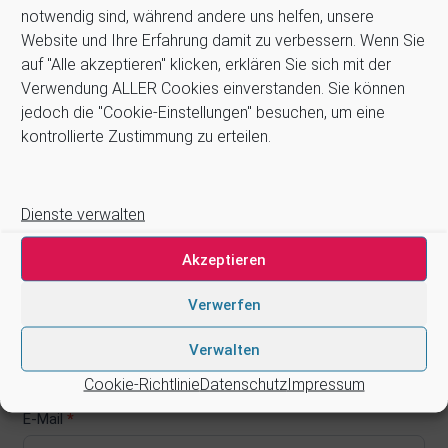
notwendig sind, während andere uns helfen, unsere
Tisch (hängende Schläuche)
Website und Ihre Erfahrung damit zu verbessern. Wenn Sie
Peitsche / Schwingbügel
auf "Alle akzeptieren" klicken, erklären Sie sich mit der
Verwendung ALLER Cookies einverstanden. Sie können
Absaugung
jedoch die "Cookie-Einstellungen" besuchen, um eine
Trockenabsaugung
kontrollierte Zustimmung zu erteilen.
Nassabsaugung
Ich möchte eine Beratung
Dienste verwalten
Name
*
Akzeptieren
Vorname
Nachname
Vorname
Nachname
Verwerfen
Telefon
*
Verwalten
Cookie-Richtlinie
Datenschutz
Impressum
E-Mail
*