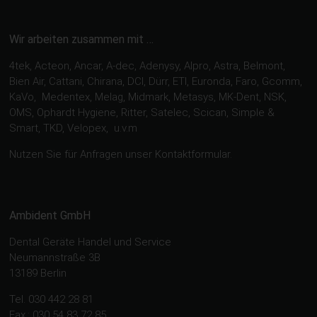
Wir arbeiten zusammen mit …
4tek, Acteon, Ancar, A-dec, Adenysy, Alpro, Astra, Belmont,
Bien Air, Cattani, Chirana, DCI, Dürr, ETI, Euronda, Faro, Gcomm,
KaVo, Medentex, Melag, Midmark, Metasys, MK-Dent, NSK,
OMS, Ophardt Hygiene, Ritter, Satelec, Scican, Simple &
Smart, TKD, Velopex, u.v.m
Nutzen Sie für Anfragen unser Kontaktformular.
Ambident GmbH
Dental Geräte Handel und Service
Neumannstraße 3B
13189 Berlin
Tel. 030 442 28 81
Fax.: 030 54 83 72 85