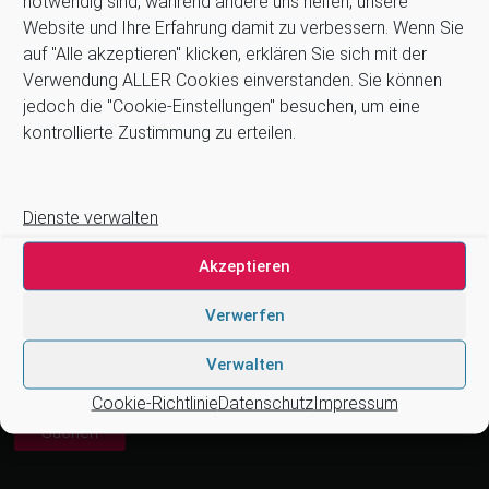
notwendig sind, während andere uns helfen, unsere
Website und Ihre Erfahrung damit zu verbessern. Wenn Sie
Informationen:
auf "Alle akzeptieren" klicken, erklären Sie sich mit der
Verwendung ALLER Cookies einverstanden. Sie können
Allgemeine Geschäftsbedingungen (AGB)
jedoch die "Cookie-Einstellungen" besuchen, um eine
Datenschutz
kontrollierte Zustimmung zu erteilen.
Impressum
Kontakt
Newsletter
Dienste verwalten
Zahlung und Versand
Stellenangebote
Akzeptieren
Cookie-Richtlinie (EU)
Verwerfen
Suchen
Verwalten
Cookie-Richtlinie
Datenschutz
Impressum
Suchen