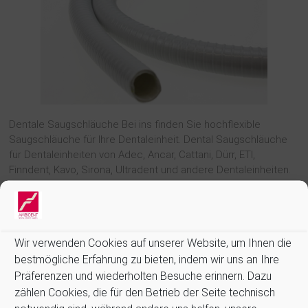
Dentale Saugschläuche Bei ins finden Sie hochflexible
Saugschläuche für Ihre Dentaleinheit. Dental Saugschläuche
für Dentaleinheiten von Adec, Ancar, Cattani, Dürr, ETI,
Finndent, Kavo, Sirona, Ultradent und andere Dentaleinheiten.
Lieferbar in Einzellängen 1,6 m und 10 Meter Vorratsrollen,
ohne Anschlussteile Folgende
Wir verwenden Cookies auf unserer Website, um Ihnen die
Weiterlesen
bestmögliche Erfahrung zu bieten, indem wir uns an Ihre
Präferenzen und wiederholten Besuche erinnern. Dazu
zählen Cookies, die für den Betrieb der Seite technisch