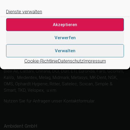
Dienste verwalten
Suchen
Akzeptieren
Verwerfen
Verwalten
Wir arbeiten zusammen mit …
Cookie-Richtlinie
Datenschutz
Impressum
4tek, Acteon, Ancar, A-dec, Adenysy, Alpro, Astra, Belmont,
Bien Air, Cattani, Chirana, DCI, Dürr, ETI, Euronda, Faro, Gcomm,
KaVo, Medentex, Melag, Midmark, Metasys, MK-Dent, NSK,
OMS, Ophardt Hygiene, Ritter, Satelec, Scican, Simple &
Smart, TKD, Velopex, u.v.m
Nutzen Sie für Anfragen unser Kontaktformular.
Ambident GmbH