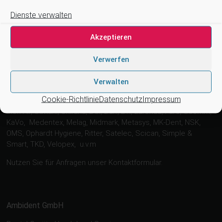
Dienste verwalten
Suchen
Akzeptieren
Verwerfen
Verwalten
Wir arbeiten zusammen mit …
Cookie-Richtlinie
Datenschutz
Impressum
4tek, Acteon, Ancar, A-dec, Adenysy, Alpro, Astra, Belmont,
Bien Air, Cattani, Chirana, DCI, Dürr, ETI, Euronda, Faro, Gcomm,
KaVo, Medentex, Melag, Midmark, Metasys, MK-Dent, NSK,
OMS, Ophardt Hygiene, Ritter, Satelec, Scican, Simple &
Smart, TKD, Velopex, u.v.m
Nutzen Sie für Anfragen unser Kontaktformular.
Ambident GmbH