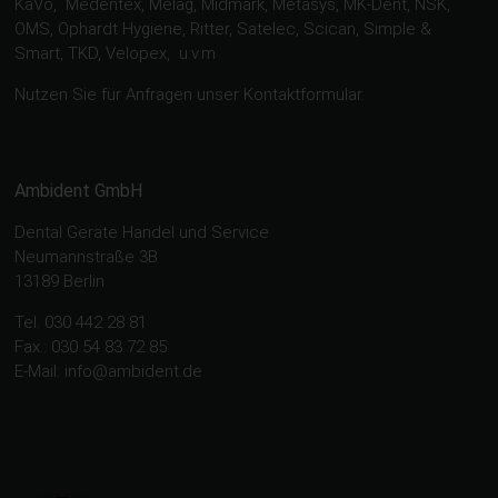
KaVo, Medentex, Melag, Midmark, Metasys, MK-Dent, NSK,
OMS, Ophardt Hygiene, Ritter, Satelec, Scican, Simple &
Smart, TKD, Velopex, u.v.m
Nutzen Sie für Anfragen unser Kontaktformular.
Ambident GmbH
Dental Geräte Handel und Service
Neumannstraße 3B
13189 Berlin
Tel. 030 442 28 81
Fax.: 030 54 83 72 85
E-Mail: info@ambident.de