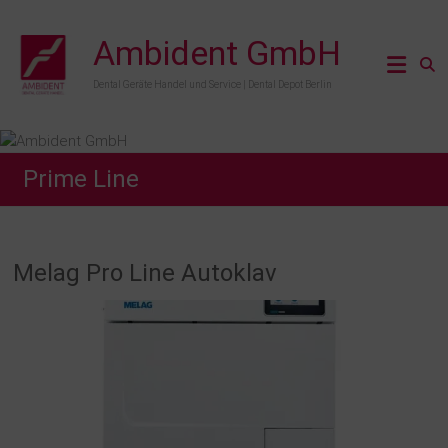
Zum
Inhalt
Ambident GmbH
springen
Dental Geräte Handel und Service | Dental Depot Berlin
Prime Line
Melag Pro Line Autoklav