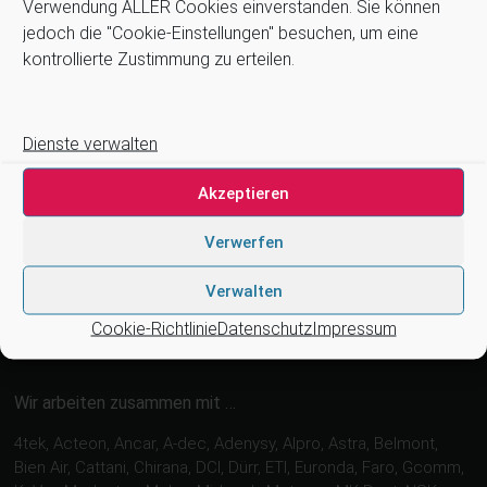
Impressum
Verwendung ALLER Cookies einverstanden. Sie können
Kontakt
jedoch die "Cookie-Einstellungen" besuchen, um eine
kontrollierte Zustimmung zu erteilen.
Newsletter
Zahlung und Versand
Stellenangebote
Cookie-Richtlinie (EU)
Dienste verwalten
Suchen
Akzeptieren
Verwerfen
Suchen
Verwalten
Cookie-Richtlinie
Datenschutz
Impressum
Wir arbeiten zusammen mit …
4tek, Acteon, Ancar, A-dec, Adenysy, Alpro, Astra, Belmont,
Bien Air, Cattani, Chirana, DCI, Dürr, ETI, Euronda, Faro, Gcomm,