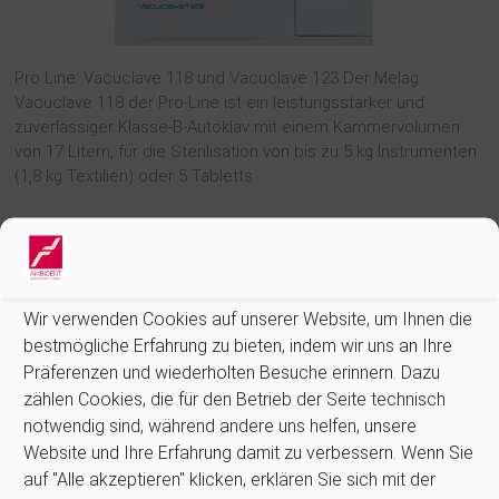
Pro Line: Vacuclave 118 und Vacuclave 123 Der Melag
Vacuclave 118 der Pro-Line ist ein leistungsstarker und
zuverlässiger Klasse-B-Autoklav mit einem Kammervolumen
von 17 Litern, für die Sterilisation von bis zu 5 kg Instrumenten
(1,8 kg Textilien) oder 5 Tabletts.
Weiterlesen
Wir verwenden Cookies auf unserer Website, um Ihnen die
bestmögliche Erfahrung zu bieten, indem wir uns an Ihre
Präferenzen und wiederholten Besuche erinnern. Dazu
zählen Cookies, die für den Betrieb der Seite technisch
Informationen:
notwendig sind, während andere uns helfen, unsere
Allgemeine Geschäftsbedingungen (AGB)
Website und Ihre Erfahrung damit zu verbessern. Wenn Sie
Datenschutz
auf "Alle akzeptieren" klicken, erklären Sie sich mit der