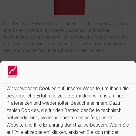
Polsterliftung – Neue Polster für Ihre Dentaleinheit Wir geben
Ihren alten Polstern ein neues Aussehen und setzen
beschädigte oder unansehnlich gewordene Polster jeder Art
und Ausführung wieder in Stand. Ob es durch den ständigen
Gebrauch zu Verfärbungen, Rissen oder Löchern
Weiterlesen
Wir verwenden Cookies auf unserer Website, um Ihnen die
bestmögliche Erfahrung zu bieten, indem wir uns an Ihre
Präferenzen und wiederholten Besuche erinnern. Dazu
zählen Cookies, die für den Betrieb der Seite technisch
Informationen:
notwendig sind, während andere uns helfen, unsere
Website und Ihre Erfahrung damit zu verbessern. Wenn Sie
Allgemeine Geschäftsbedingungen (AGB)
auf "Alle akzeptieren" klicken, erklären Sie sich mit der
Datenschutz