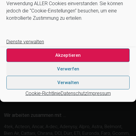
Verwendung ALLER Cookies einverstanden. Sie können
Impressum
jedoch die "Cookie-Einstellungen" besuchen, um eine
Kontakt
kontrollierte Zustimmung zu erteilen.
Newsletter
Zahlung und Versand
Stellenangebote
Dienste verwalten
Cookie-Richtlinie (EU)
Akzeptieren
Suchen
Verwerfen
Suchen
Verwalten
Cookie-Richtlinie
Datenschutz
Impressum
Wir arbeiten zusammen mit …
4tek, Acteon, Ancar, A-dec, Adenysy, Alpro, Astra, Belmont,
Bien Air, Cattani, Chirana, DCI, Dürr, ETI, Euronda, Faro, Gcomm,