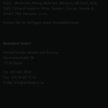
KaVo, Medentex, Melag, Midmark, Metasys, MK-Dent, NSK,
OMS, Ophardt Hygiene, Ritter, Satelec, Scican, Simple &
Smart, TKD, Velopex, u.v.m
Nutzen Sie für Anfragen unser Kontaktformular.
Ambident GmbH
Dental Geräte Handel und Service
Neumannstraße 3B
13189 Berlin
Tel. 030 442 28 81
Fax.: 030 54 83 72 85
E-Mail: info@ambident.de