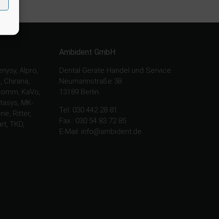
Ambident GmbH
nysy, Alpro,
Dental Geräte Handel und Service
, Chirana,
Neumannstraße 3B
 Gcomm, KaVo,
13189 Berlin
tasys, MK-
Tel. 030 442 28 81
e, Ritter,
Fax.: 030 54 83 72 85
rt, TKD,
E-Mail: info@ambident.de