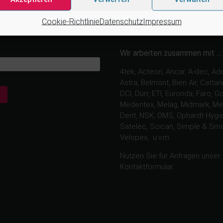
Cookie-Richtlinie
Datenschutz
Impressum
Wir arbeiten zusammen mit …
4tek, Acteon, Ancar, A-dec, Ade
Astra, Belmont, Bien Air, Cattani
DCI, Dürr, ETI, Euronda, Faro,
Medentex, Melag, Midmark, Me
Dent, NSK, OMS, Ophardt Hygien
Satelec, Scican, Simple & Sma
Velopex, u.v.m
Nutzen Sie für Anfragen unser
Kontaktformular.