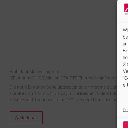
Wi
be
un
Be
he
Si
Ve
Ambident Aktionsangebot
"C
MELAtherm® 10 Evolution DTA DTB Thermodesinfektor ab 7.5
ert
Die neue Evolution-Serie überzeugt durch maximale Leistung
• Großes Smart-Touch Display mit hilfreichen Video-Tutorials
• AquaBoost Technologie für 44 % bessere Reinigung und bis 
Di
Weiterlesen