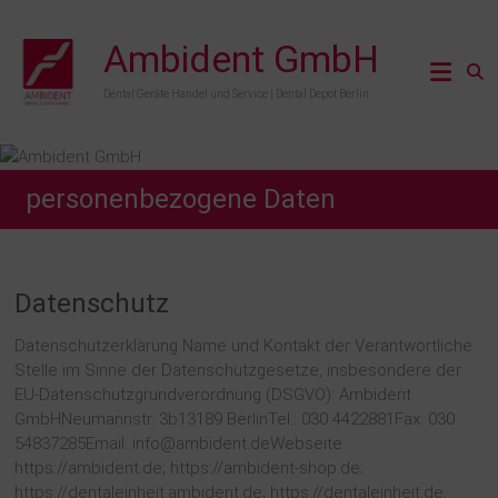
Zum
Inhalt
Ambident GmbH
springen
Dental Geräte Handel und Service | Dental Depot Berlin
personenbezogene Daten
Datenschutz
Datenschutzerklärung Name und Kontakt der Verantwortliche
Stelle im Sinne der Datenschutzgesetze, insbesondere der
EU-Datenschutzgrundverordnung (DSGVO): Ambident
GmbHNeumannstr. 3b13189 BerlinTel.: 030 4422881Fax: 030
54837285Email: info@ambident.deWebseite:
https://ambident.de; https://ambident-shop.de;
https://dentaleinheit.ambident.de; https://dentaleinheit.de,