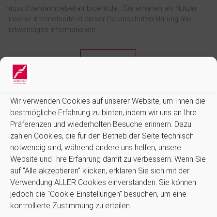
https://dentalmoebel.ambident.de; Sie erhalten als Nutzer
unserer Internetseite in dieser Datenschutzerklärung alle
notwendigen Informationen
Weiterlesen
Informationen:
Wir verwenden Cookies auf unserer Website, um Ihnen die
bestmögliche Erfahrung zu bieten, indem wir uns an Ihre
Allgemeine Geschäftsbedingungen (AGB)
Präferenzen und wiederholten Besuche erinnern. Dazu
Datenschutz
zählen Cookies, die für den Betrieb der Seite technisch
Impressum
notwendig sind, während andere uns helfen, unsere
Kontakt
Website und Ihre Erfahrung damit zu verbessern. Wenn Sie
Newsletter
auf "Alle akzeptieren" klicken, erklären Sie sich mit der
Zahlung und Versand
Verwendung ALLER Cookies einverstanden. Sie können
Stellenangebote
jedoch die "Cookie-Einstellungen" besuchen, um eine
Cookie-Richtlinie (EU)
kontrollierte Zustimmung zu erteilen.