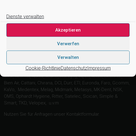
Suchen
Dienste verwalten
Akzeptieren
Suchen
Verwerfen
Verwalten
Wir arbeiten zusammen mit …
Cookie-Richtlinie
Datenschutz
Impressum
4tek, Acteon, Ancar, A-dec, Adenysy, Alpro, Astra, Belmont,
Bien Air, Cattani, Chirana, DCI, Dürr, ETI, Euronda, Faro, Gcomm,
KaVo, Medentex, Melag, Midmark, Metasys, MK-Dent, NSK,
OMS, Ophardt Hygiene, Ritter, Satelec, Scican, Simple &
Smart, TKD, Velopex, u.v.m
Nutzen Sie für Anfragen unser Kontaktformular.