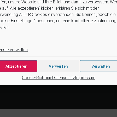
lfen, unsere Website und Ihre Erfahrung damit zu verbessern. We
Wir arbeiten zusammen mit …
e auf "Alle akzeptieren" klicken, erklären Sie sich mit der
Suchen
4tek, Acteon, Ancar, A-dec, Ade
rwendung ALLER Cookies einverstanden. Sie können jedoch die
Astra, Belmont, Bien Air, Cattani
ookie-Einstellungen" besuchen, um eine kontrollierte Zustimmung
DCI, Dürr, ETI, Euronda, Faro,
eilen.
Medentex, Melag, Midmark, Me
Dent, NSK, OMS, Ophardt Hygien
Satelec, Scican, Simple & Sma
Velopex, u.v.m
enste verwalten
Nutzen Sie für Anfragen unser
Kontaktformular.
Akzeptieren
Verwerfen
Verwalten
Cookie-Richtlinie
Datenschutz
Impressum