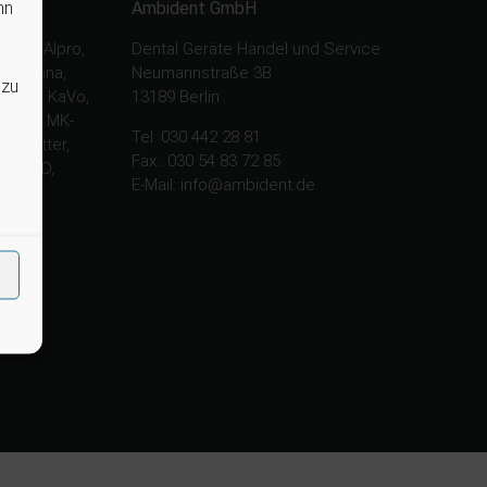
nn
Ambident GmbH
nysy, Alpro,
Dental Geräte Handel und Service
, Chirana,
Neumannstraße 3B
 zu
 Gcomm, KaVo,
13189 Berlin
tasys, MK-
Tel. 030 442 28 81
e, Ritter,
Fax.: 030 54 83 72 85
rt, TKD,
E-Mail: info@ambident.de