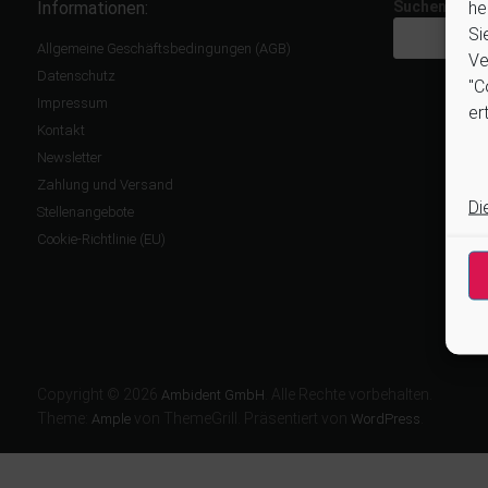
he
Informationen:
Suchen
Si
Allgemeine Geschäftsbedingungen (AGB)
Ve
Datenschutz
"C
Impressum
ert
Kontakt
Newsletter
Zahlung und Versand
Di
Stellenangebote
Cookie-Richtlinie (EU)
Copyright © 2026
. Alle Rechte vorbehalten.
Ambident GmbH
Theme:
von ThemeGrill. Präsentiert von
.
Ample
WordPress