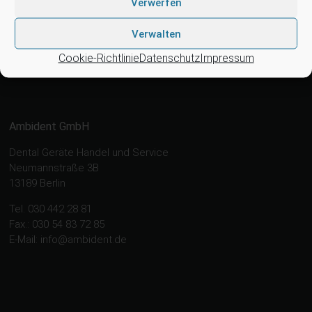
Verwerfen
KaVo, Medentex, Melag, Midmark, Metasys, MK-Dent, NSK,
OMS, Ophardt Hygiene, Ritter, Satelec, Scican, Simple &
Verwalten
Smart, TKD, Velopex, u.v.m
Cookie-Richtlinie
Datenschutz
Impressum
Nutzen Sie für Anfragen unser Kontaktformular.
Ambident GmbH
Dental Geräte Handel und Service
Neumannstraße 3B
13189 Berlin
Tel. 030 442 28 81
Fax.: 030 54 83 72 85
E-Mail: info@ambident.de