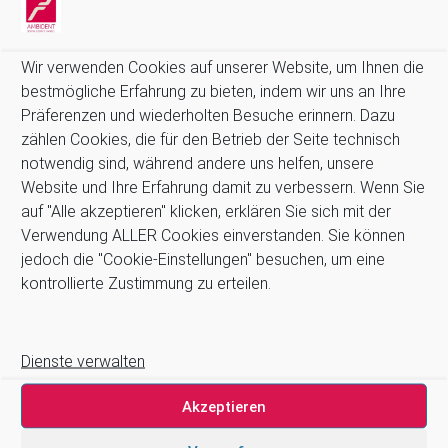
Datenschutz
Impressum
Wir verwenden Cookies auf unserer Website, um Ihnen die
Kontakt
bestmögliche Erfahrung zu bieten, indem wir uns an Ihre
Newsletter
Präferenzen und wiederholten Besuche erinnern. Dazu
Zahlung und Versand
zählen Cookies, die für den Betrieb der Seite technisch
Stellenangebote
notwendig sind, während andere uns helfen, unsere
Cookie-Richtlinie (EU)
Website und Ihre Erfahrung damit zu verbessern. Wenn Sie
auf "Alle akzeptieren" klicken, erklären Sie sich mit der
Suchen
Verwendung ALLER Cookies einverstanden. Sie können
Suchen
jedoch die "Cookie-Einstellungen" besuchen, um eine
kontrollierte Zustimmung zu erteilen.
Dienste verwalten
Wir arbeiten zusammen mit …
Akzeptieren
4tek, Acteon, Ancar, A-dec, Adenysy, Alpro, Astra, Belmont,
Bien Air, Cattani, Chirana, DCI, Dürr, ETI, Euronda, Faro, Gcomm,