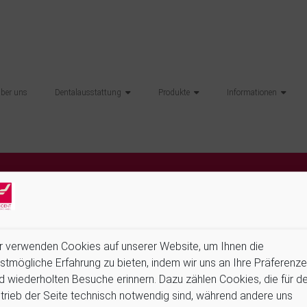
über uns
Dentalausstattung
Produkte
Informationen
r verwenden Cookies auf unserer Website, um Ihnen die
stmögliche Erfahrung zu bieten, indem wir uns an Ihre Präferenz
d wiederholten Besuche erinnern. Dazu zählen Cookies, die für d
RT Das Design der Astra Möbelzeile INEUS ist eine Synthese aus f
trieb der Seite technisch notwendig sind, während andere uns
 erfüllen wir den Wunsch nach einem stilvollen Arbeitsplatz, der