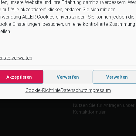
lfen, unsere Website und Ihre Erfahrung damit zu verbessern. We
e auf "Alle akzeptieren" klicken, erklären Sie sich mit der
rwendung ALLER Cookies einverstanden. Sie können jedoch die
ookie-Einstellungen" besuchen, um eine kontrollierte Zustimmung
eilen.
Wir arbeiten zusammen mit …
4tek, Acteon, Ancar, A-dec, Ade
enste verwalten
Astra, Belmont, Bien Air, Cattani
DCI, Dürr, ETI, Euronda, Faro,
Medentex, Melag, Midmark, Me
Akzeptieren
Verwerfen
Verwalten
Dent, NSK, OMS, Ophardt Hygien
Satelec, Scican, Simple & Sma
Cookie-Richtlinie
Datenschutz
Impressum
Velopex, u.v.m
Nutzen Sie für Anfragen unser
Kontaktformular.