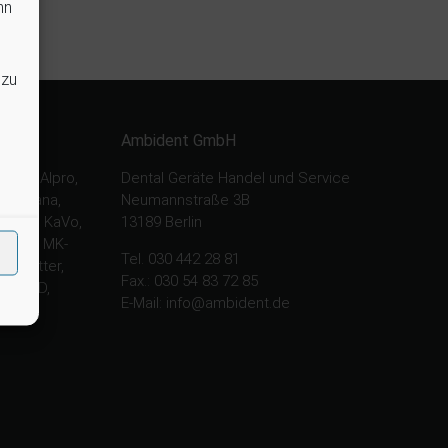
nn
 zu
Ambident GmbH
nysy, Alpro,
Dental Geräte Handel und Service
, Chirana,
Neumannstraße 3B
 Gcomm, KaVo,
13189 Berlin
tasys, MK-
Tel. 030 442 28 81
e, Ritter,
Fax.: 030 54 83 72 85
rt, TKD,
E-Mail: info@ambident.de