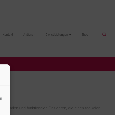
Kontakt
Aktionen
Dienstleistungen
Shop
en
en
ormalen und funktionalen Einsichten, die einen radikalen