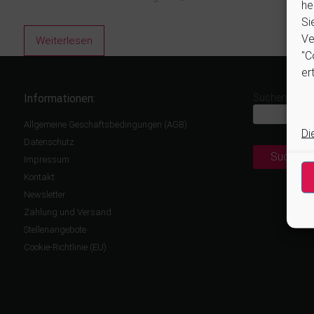
he
Si
Ve
Weiterlesen
"C
ert
Informationen:
Suchen
Allgemeine Geschäftsbedingungen (AGB)
Di
Datenschutz
Suchen
Impressum
Kontakt
Newsletter
Zahlung und Versand
Stellenangebote
Cookie-Richtlinie (EU)