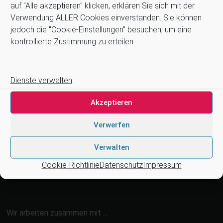
auf "Alle akzeptieren" klicken, erklären Sie sich mit der
Allgemeine Geschäftsbedingungen (AGB)
Verwendung ALLER Cookies einverstanden. Sie können
Datenschutz
jedoch die "Cookie-Einstellungen" besuchen, um eine
Impressum
kontrollierte Zustimmung zu erteilen.
Kontakt
Newsletter
Zahlung und Versand
Dienste verwalten
Stellenangebote
Cookie-Richtlinie (EU)
Akzeptieren
Suchen
Verwerfen
Verwalten
Suchen
Cookie-Richtlinie
Datenschutz
Impressum
Wir arbeiten zusammen mit …