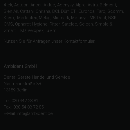
4tek, Acteon, Ancar, A-dec, Adenysy, Alpro, Astra, Belmont,
Bien Air, Cattani, Chirana, DCI, Dürr, ETI, Euronda, Faro, Gcomm,
KaVo, Medentex, Melag, Midmark, Metasys, MK-Dent, NSK,
OMS, Ophardt Hygiene, Ritter, Satelec, Scican, Simple &
Smart, TKD, Velopex, u.v.m
Nutzen Sie für Anfragen unser Kontaktformular.
Ambident GmbH
Dental Geräte Handel und Service
Neumannstraße 3B
13189 Berlin
Tel. 030 442 28 81
Fax.: 030 54 83 72 85
E-Mail: info@ambident.de