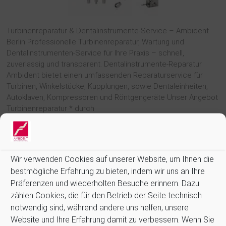
Turbinen­reparatur & Dentalinstrumente-Service – Ambident
Berlin Professionelle Turbinen­reparatur, Wartung und
Dentalinstrumenten-Service für Ihre Praxis – schnell,
zuverlässig und transparent. Dentalinstrumente-Reparatur
Ambident bietet einen umfassenden Reparaturservice für
Turbinen, Winkelstücke, Kupplungen, sowie Dentaleinheiten,
Autoklaven, Kompressoren und Röntgengeräte Unser Angebot
Turbinenreparatur * durch
Weiterlesen
Wir verwenden Cookies auf unserer Website, um Ihnen die
bestmögliche Erfahrung zu bieten, indem wir uns an Ihre
Präferenzen und wiederholten Besuche erinnern. Dazu
zählen Cookies, die für den Betrieb der Seite technisch
notwendig sind, während andere uns helfen, unsere
Informationen:
Website und Ihre Erfahrung damit zu verbessern. Wenn Sie