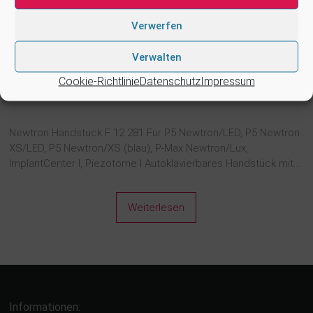
Verwerfen
Verwalten
Cookie-Richtlinie
Datenschutz
Impressum
Newtron Handstück F 12 281 Für P5 Newtron/LED, P5 Newtron
XS/LED, P5 Newtron/XS (blau), P-Max Newtron/Lux,
ImplantCenter I, Piezotome I Autoklavierbares Handstück mit…
Weiterlesen
Informationen: