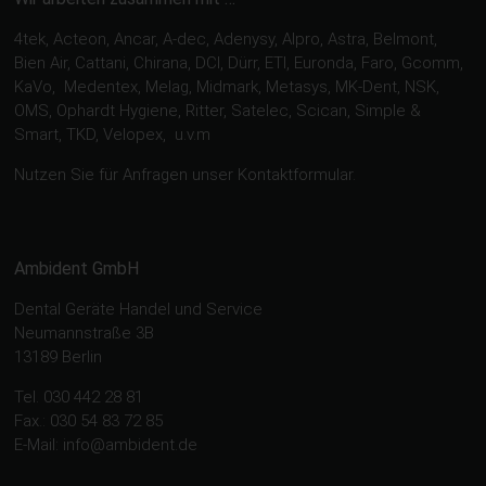
4tek, Acteon, Ancar, A-dec, Adenysy, Alpro, Astra, Belmont,
Bien Air, Cattani, Chirana, DCI, Dürr, ETI, Euronda, Faro, Gcomm,
KaVo, Medentex, Melag, Midmark, Metasys, MK-Dent, NSK,
OMS, Ophardt Hygiene, Ritter, Satelec, Scican, Simple &
Smart, TKD, Velopex, u.v.m
Nutzen Sie für Anfragen unser Kontaktformular.
Ambident GmbH
Dental Geräte Handel und Service
Neumannstraße 3B
13189 Berlin
Tel. 030 442 28 81
Fax.: 030 54 83 72 85
E-Mail: info@ambident.de