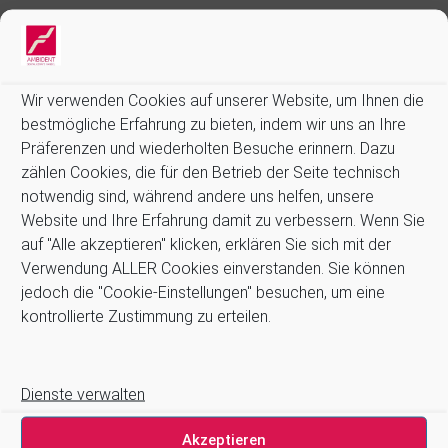
Weiterlesen
X-MIND® PRIME 2D-Panorama
Wir verwenden Cookies auf unserer Website, um Ihnen die
bestmögliche Erfahrung zu bieten, indem wir uns an Ihre
X-Mind prime 2D ist das neueste Mitglied der digitalen
Präferenzen und wiederholten Besuche erinnern. Dazu
Panorama-Bildgebungsproduktlinie von ACTEON. Es kombiniert
hochmoderne Technologie mit Benutzerfreundlichkeit in
zählen Cookies, die für den Betrieb der Seite technisch
einem kompakten Design. Mit X-Mind prime 2D steht Ihnen
notwendig sind, während andere uns helfen, unsere
Hochtechnologie mit Hilfsmitteln für eine genaue Diagnose zur
Website und Ihre Erfahrung damit zu verbessern. Wenn Sie
Verfügung. X-Mind prime 2D
auf "Alle akzeptieren" klicken, erklären Sie sich mit der
Verwendung ALLER Cookies einverstanden. Sie können
jedoch die "Cookie-Einstellungen" besuchen, um eine
Weiterlesen
kontrollierte Zustimmung zu erteilen.
Acteon Suprasson Newtron ZEG
Handstück
Dienste verwalten
Akzeptieren