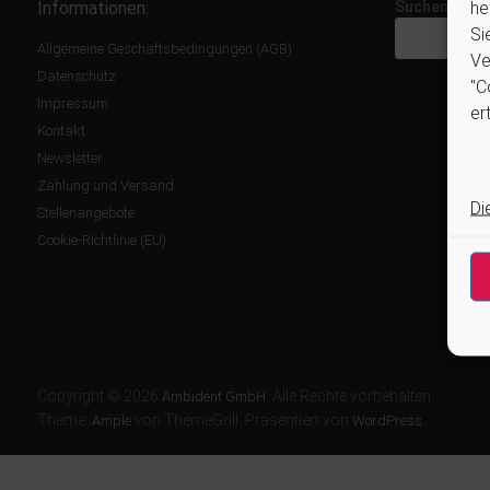
he
Informationen:
Suchen
Si
Allgemeine Geschäftsbedingungen (AGB)
Ve
Datenschutz
"C
Impressum
ert
Kontakt
Newsletter
Zahlung und Versand
Di
Stellenangebote
Cookie-Richtlinie (EU)
Copyright © 2026
. Alle Rechte vorbehalten.
Ambident GmbH
Theme:
von ThemeGrill. Präsentiert von
.
Ample
WordPress