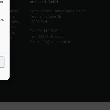
nn
Ambident GmbH
nysy, Alpro,
Dental Geräte Handel und Service
, Chirana,
Neumannstraße 3B
 zu
 Gcomm, KaVo,
13189 Berlin
tasys, MK-
Tel. 030 442 28 81
e, Ritter,
Fax.: 030 54 83 72 85
rt, TKD,
E-Mail: info@ambident.de