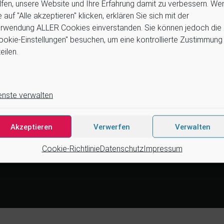
lfen, unsere Website und Ihre Erfahrung damit zu verbessern. We
Wir arbeiten zusammen mit …
e auf "Alle akzeptieren" klicken, erklären Sie sich mit der
Suchen
4tek, Acteon, Ancar, A-dec, Ade
rwendung ALLER Cookies einverstanden. Sie können jedoch die
Astra, Belmont, Bien Air, Cattani
ookie-Einstellungen" besuchen, um eine kontrollierte Zustimmung
DCI, Dürr, ETI, Euronda, Faro,
eilen.
Medentex, Melag, Midmark, Me
Dent, NSK, OMS, Ophardt Hygien
Satelec, Scican, Simple & Sma
Velopex, u.v.m
enste verwalten
Nutzen Sie für Anfragen unser
Kontaktformular.
Akzeptieren
Verwerfen
Verwalten
Cookie-Richtlinie
Datenschutz
Impressum