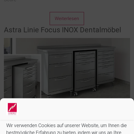
Weiterlesen
Astra Linie Focus INOX Dentalmöbel
Die Linie FOKUS INOX ist die ideale Möbellösung für sterile
Umgebungen. Hergestellt aus Edelstahl 304, Scotch-Brite-
Ausführung, Dicke 8/10 und 10/10, wird sie mit gedämpften
Wir verwenden Cookies auf unserer Website, um Ihnen die
Stahlgleitschienen geliefert, die eine hohe Belastbarkeit bis zu
bestmögliche Erfahrung zu bieten, indem wir uns an Ihre