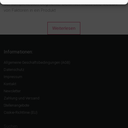
der komplexesten Segmente. Denn hier muss eine Vielzahl
von Faktoren in ein Produkt
Weiterlesen
Informationen:
Allgemeine Geschäftsbedingungen (AGB)
Datenschutz
Impressum
Kontakt
Newsletter
Zahlung und Versand
Stellenangebote
Cookie-Richtlinie (EU)
Suchen