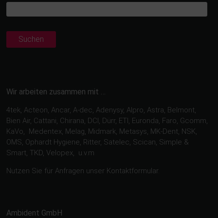
Suchen
Wir arbeiten zusammen mit …
4tek, Acteon, Ancar, A-dec, Adenysy, Alpro, Astra, Belmont,
Bien Air, Cattani, Chirana, DCI, Dürr, ETI, Euronda, Faro, Gcomm,
KaVo, Medentex, Melag, Midmark, Metasys, MK-Dent, NSK,
OMS, Ophardt Hygiene, Ritter, Satelec, Scican, Simple &
Smart, TKD, Velopex, u.v.m
Nutzen Sie für Anfragen unser Kontaktformular.
Ambident GmbH