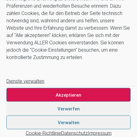
25 kg aufweisen, um verschiedene Ladungsniveaus zu tragen.
Präferenzen und wiederholten Besuche erinnern. Dazu
zählen Cookies, die für den Betrieb der Seite technisch
notwendig sind, während andere uns helfen, unsere
Weiterlesen
Website und Ihre Erfahrung damit zu verbessern. Wenn Sie
Stahlmöbel
auf "Alle akzeptieren" klicken, erklären Sie sich mit der
Verwendung ALLER Cookies einverstanden. Sie können
jedoch die "Cookie-Einstellungen" besuchen, um eine
kontrollierte Zustimmung zu erteilen.
Dienste verwalten
Akzeptieren
Verwerfen
Dentale Behandlungszeilen, Stahlmöbel Im Lauf seiner
Unternehmensgeschichte, die im Jahr 1989 begann, hat sich
Verwalten
ASTRA auf die Herstellung von Metallmöbelsystemen
Cookie-Richtlinie
Datenschutz
Impressum
spezialisiert.Der Sektor der Sanitärmöbel ist vielleicht eines